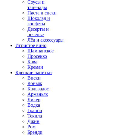
Соусы и
тапенады
Паста и снеки
Шоколад и
конфеты
Десерты и
печенье
Лёд и аксессуары
Игристое вино
Шампанское
Просекко
Кава
Креман
Крепкие напитки
Виски
Коньяк
Кальвадос
Арманьяк
Ликер
Водка
Граппа
Текила
Джин
Ром
Бренди