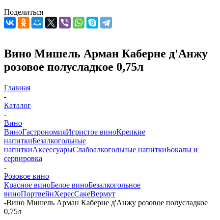
Поделиться
Вино Мишель Арман Каберне д'Анжу
розовое полусладкое 0,75л
Главная
-
Каталог
-
Вино
Вино
Гастрономия
Игристое вино
Крепкие
напитки
Безалкогольные
напитки
Аксессуары
Слабоалкогольные напитки
Бокалы и
сервировка
-
Розовое вино
Красное вино
Белое вино
Безалкогольное
вино
Портвейн
Херес
Саке
Вермут
-
Вино Мишель Арман Каберне д'Анжу розовое полусладкое
0,75л