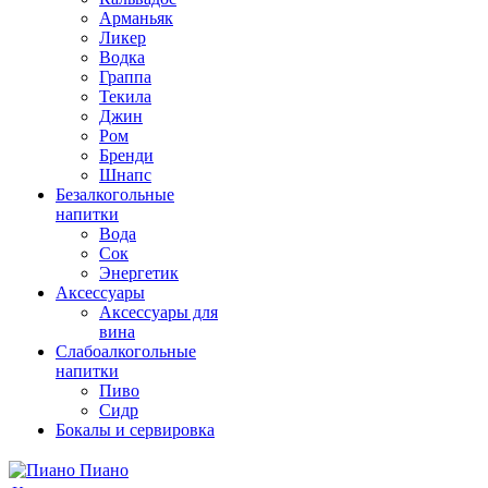
Арманьяк
Ликер
Водка
Граппа
Текила
Джин
Ром
Бренди
Шнапс
Безалкогольные
напитки
Вода
Сок
Энергетик
Аксессуары
Аксессуары для
вина
Слабоалкогольные
напитки
Пиво
Сидр
Бокалы и сервировка