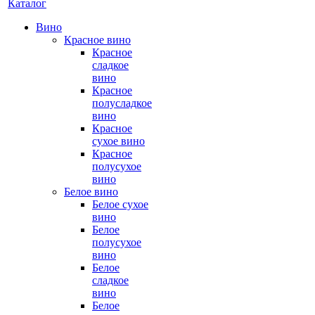
Каталог
Вино
Красное вино
Красное
сладкое
вино
Красное
полусладкое
вино
Красное
сухое вино
Красное
полусухое
вино
Белое вино
Белое сухое
вино
Белое
полусухое
вино
Белое
сладкое
вино
Белое