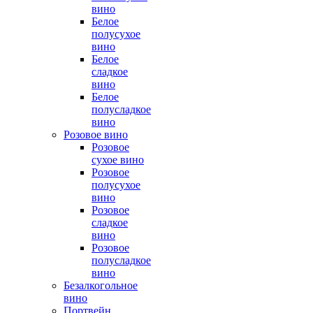
вино
Белое
полусухое
вино
Белое
сладкое
вино
Белое
полусладкое
вино
Розовое вино
Розовое
сухое вино
Розовое
полусухое
вино
Розовое
сладкое
вино
Розовое
полусладкое
вино
Безалкогольное
вино
Портвейн