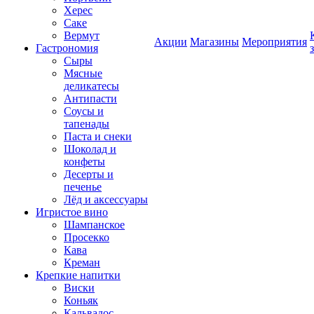
Херес
Саке
Вермут
Акции
Магазины
Мероприятия
Гастрономия
Сыры
Мясные
деликатесы
Антипасти
Соусы и
тапенады
Паста и снеки
Шоколад и
конфеты
Десерты и
печенье
Лёд и аксессуары
Игристое вино
Шампанское
Просекко
Кава
Креман
Крепкие напитки
Виски
Коньяк
Кальвадос