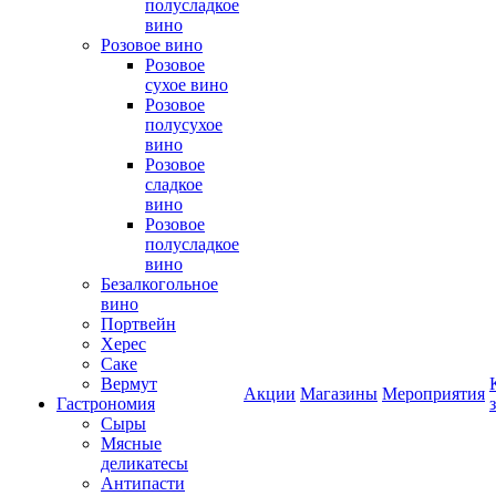
полусладкое
вино
Розовое вино
Розовое
сухое вино
Розовое
полусухое
вино
Розовое
сладкое
вино
Розовое
полусладкое
вино
Безалкогольное
вино
Портвейн
Херес
Саке
Вермут
Акции
Магазины
Мероприятия
Гастрономия
Сыры
Мясные
деликатесы
Антипасти